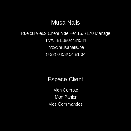
Musa Nails
Rue du Vieux Chemin de Fer 16, 7170 Manage
TVA : BE0802734584
info@musanails.be
(+32) 0493/ 54 81 04
Espace Client
Mon Compte
Mon Panier
Mes Commandes
2025 © Musa Nails - Tous droits réservés
Créé par Elha Digital Agency