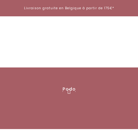
Aller
Livraison gratuite en Belgique à partir de 175€*
au
contenu
Podo