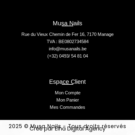
Musa Nails
Rue du Vieux Chemin de Fer 16, 7170 Manage
TVA : BE0802734584
info@musanails.be
(+32) 0493/ 54 81 04
Espace Client
Mon Compte
Mon Panier
Mes Commandes
2025 © Musa Nails - Tous droits réservés
Créé par Elha Digital Agency