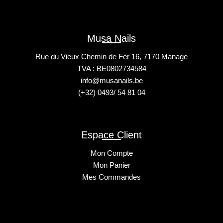
Musa Nails
Rue du Vieux Chemin de Fer 16, 7170 Manage
TVA : BE0802734584
info@musanails.be
(+32) 0493/ 54 81 04
Espace Client
Mon Compte
Mon Panier
Mes Commandes
2025 © Musa Nails - Tous droits réservés
Créé par Elha Digital Agency