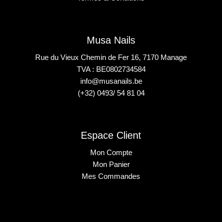
Musa Nails
Rue du Vieux Chemin de Fer 16, 7170 Manage
TVA : BE0802734584
info@musanails.be
(+32) 0493/ 54 81 04
Espace Client
Mon Compte
Mon Panier
Mes Commandes
2025 © Musa Nails - Tous droits réservés
Créé par Elha Digital Agency