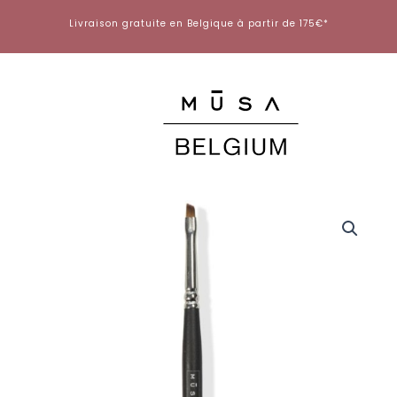
Aller
Livraison gratuite en Belgique à partir de 175€*
au
contenu
quantité
de
Pinceau
One
Stroke
#03