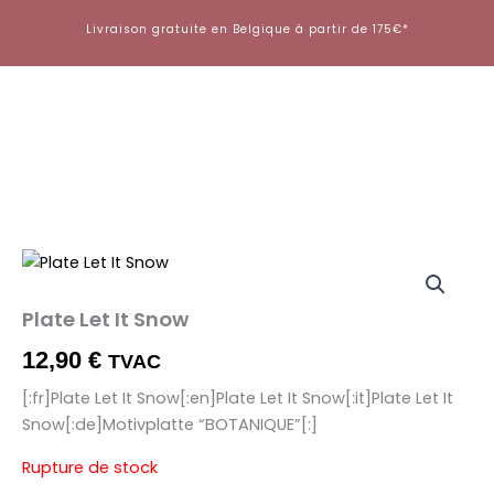
Aller
Livraison gratuite en Belgique à partir de 175€*
au
contenu
Plate Let It Snow
12,90
€
TVAC
[:fr]Plate Let It Snow[:en]Plate Let It Snow[:it]Plate Let It
Snow[:de]Motivplatte “BOTANIQUE”[:]
Rupture de stock