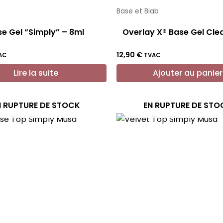
Base et Biab
e Gel “Simply” – 8ml
Overlay X® Base Gel Cle
12,90
€
AC
TVAC
Lire la suite
Ajouter au panier
N RUPTURE DE STOCK
EN RUPTURE DE STO