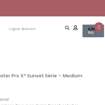
Panier
Ligne Maison
0,00
€
0
aster Pro X® Sunset Série – Medium
ional