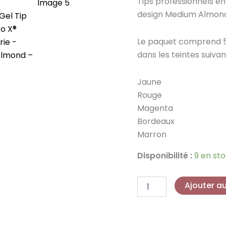
Tips professionnels en
X®
design Medium Almon
Sunset
Série
-
Le paquet comprend 5
Medium
dans les teintes suivan
Almond
Jaune
Rouge
Magenta
Bordeaux
Marron
Disponibilité :
9 en st
Ajouter a