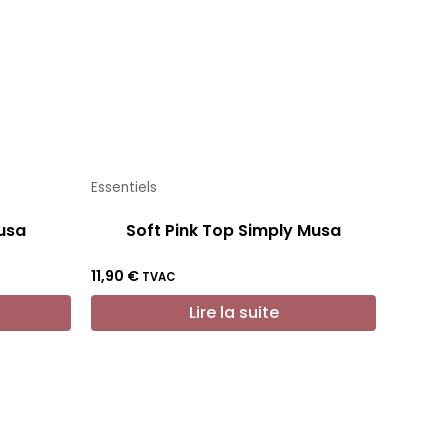
Essentiels
usa
Soft Pink Top Simply Musa
11,90
€
TVAC
Lire la suite