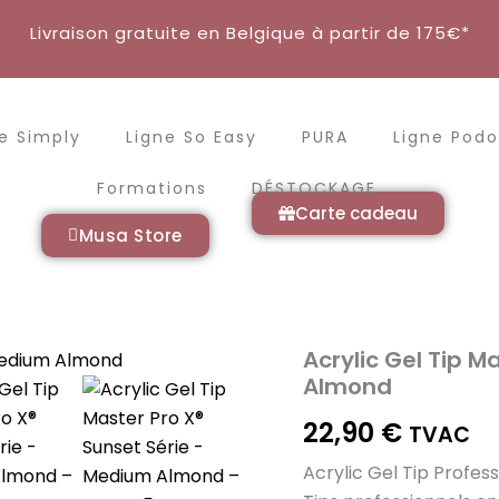
Livraison gratuite en Belgique à partir de 175€*
e Simply
Ligne So Easy
PURA
Ligne Podo
Formations
DÉSTOCKAGE
Carte cadeau
Musa Store
Acrylic Gel Tip M
quantité
de
Almond
Acrylic
Gel
22,90
€
TVAC
Tip
Master
Acrylic Gel Tip Profess
Pro