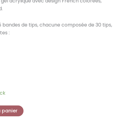
 gel acrylique avec design French colorées,
d.
 bandes de tips, chacune composée de 30 tips,
tes :
ock
u panier