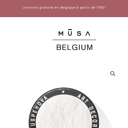
Aller
Livraison gratuite en Belgique à partir de 175€*
au
contenu
quantité
de
AURORA
PIGMENT
269
Green
Violet