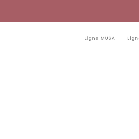
Aller
au
contenu
Ligne MUSA
Lign