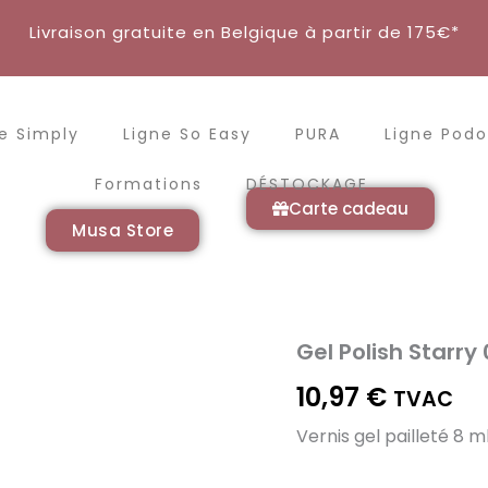
Livraison gratuite en Belgique à partir de 175€*
e Simply
Ligne So Easy
PURA
Ligne Podo
Formations
DÉSTOCKAGE
Carte cadeau
Musa Store
Gel Polish Starry
quantité
de
10,97
€
Gel
TVAC
Polish
Vernis gel pailleté 8 m
Starry
03
-