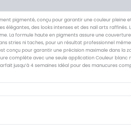
Avis (0)
ement pigmenté, conçu pour garantir une couleur pleine et
 élégantes, des looks intenses et des nail arts raffinés. L
rme. La formule haute en pigments assure une couverture i
ans stries ni taches, pour un résultat professionnel même 
 est conçu pour garantir une précision maximale dans la 
ture complète avec une seule application Couleur blanc n
parfait jusqu’à 4 semaines Idéal pour des manucures compl