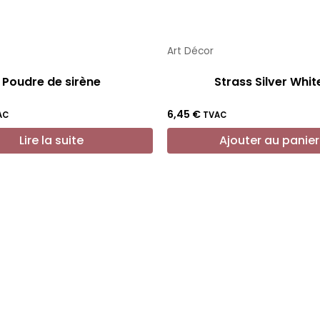
Art Décor
Poudre de sirène
Strass Silver Whit
6,45
€
AC
TVAC
Lire la suite
Ajouter au panier