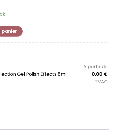
ock
u panier
A partir de
lection Gel Polish Effects 8ml
0,00
€
TVAC