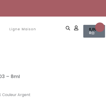
Panier
Ligne Maison
0,00
€
0
 03 – 8ml
l. Couleur Argent