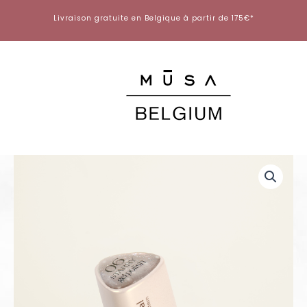
Aller
Livraison gratuite en Belgique à partir de 175€*
au
contenu
quantité
de
Gel
Polish
Starry
06
-
8ml