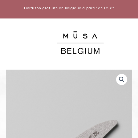
Aller
Livraison gratuite en Belgique à partir de 175€*
au
contenu
quantité
de
Lime-
Buffer
2
en
1
-
150/100
-
Paquet