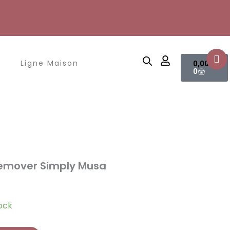
Panier
Ligne Maison
0,00
€
0
 remover Simply Musa
tock