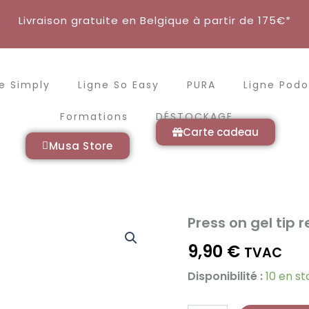
Livraison gratuite en Belgique à partir de 175€*
e Simply
Ligne So Easy
PURA
Ligne Podo
Formations
DÉSTOCKAGE
Carte cadeau
Musa Store
Press on gel tip
quantité
de
9,90
€
Press
TVAC
on
Disponibilité :
10 en s
gel
tip
remover