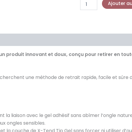
Ajouter a
Simply
Musa
n produit innovant et doux, conçu pour retirer en tout
recherchent une méthode de retrait rapide, facile et sûre d
t la liaison avec le gel adhésif sans abîmer l’ongle nature
ux ongles sensibles.
et la couche de X-Tend Tip Gel sans forcer ni utiliser d’out