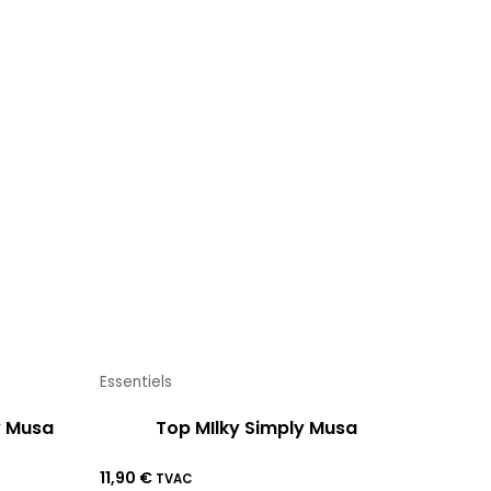
Essentiels
y Musa
Top MIlky Simply Musa
11,90
€
TVAC