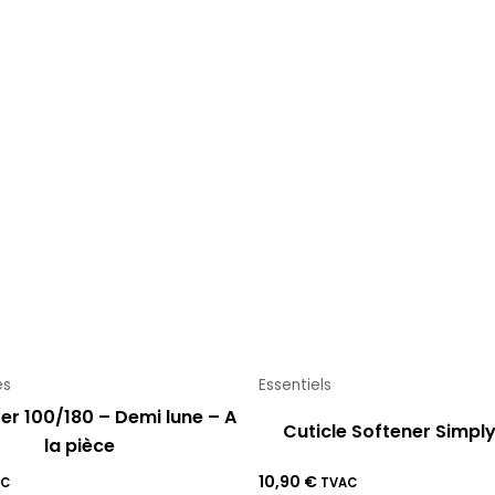
es
Essentiels
fer 100/180 – Demi lune – A
Cuticle Softener Simpl
la pièce
10,90
€
AC
TVAC