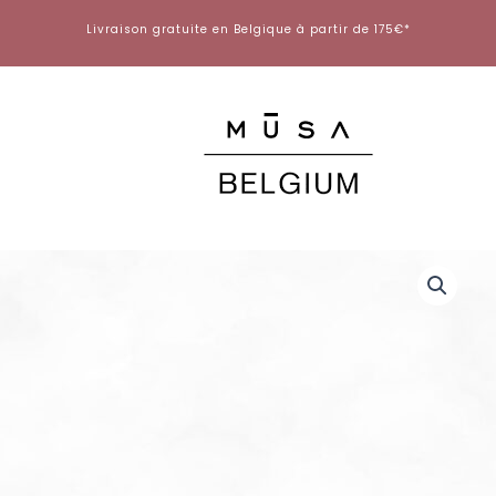
Aller
Livraison gratuite en Belgique à partir de 175€*
au
contenu
quantité
de
Gel
Polish
Simply
-
SP026