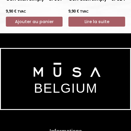
9,90
€
9,90
€
TVAC
TVAC
Ajouter au panier
Lire la suite
BELGIUM