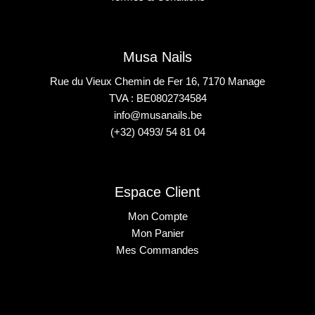
Musa Nails
Rue du Vieux Chemin de Fer 16, 7170 Manage
TVA : BE0802734584
info@musanails.be
(+32) 0493/ 54 81 04
Espace Client
Mon Compte
Mon Panier
Mes Commandes
2025 © Musa Nails - Tous droits réservés
Créé par Elha Digital Agency