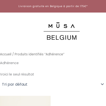
Aller
Livraison gratuite en Belgique à partir de 175€*
au
contenu
Accueil
/ Produits identifiés “Adhérence”
Adhérence
Voici le seul résultat