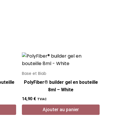
Base et Biab
uteille
PolyFiber® builder gel en bouteille
8ml – White
14,90
€
TVAC
Ajouter au panier