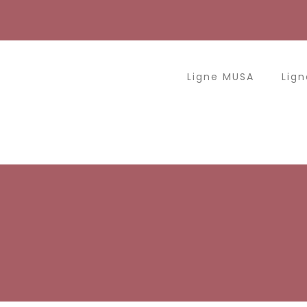
Aller
au
contenu
Ligne MUSA
Lign