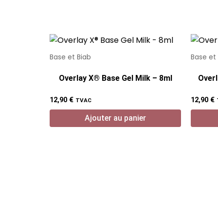
Base et Biab
Base et
Overlay X® Base Gel Milk – 8ml
Overl
12,90
€
12,90
€
TVAC
Ajouter au panier