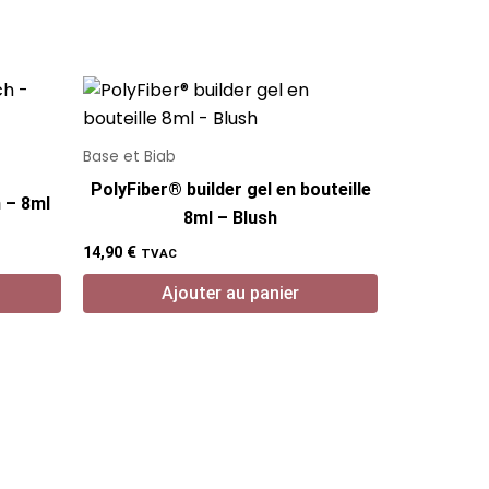
Base et Biab
PolyFiber® builder gel en bouteille
 – 8ml
8ml – Blush
14,90
€
TVAC
Ajouter au panier