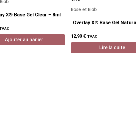
 Biab
Base et Biab
ay X® Base Gel Clear – 8ml
Overlay X® Base Gel Natura
TVAC
12,90
€
TVAC
Ajouter au panier
Lire la suite