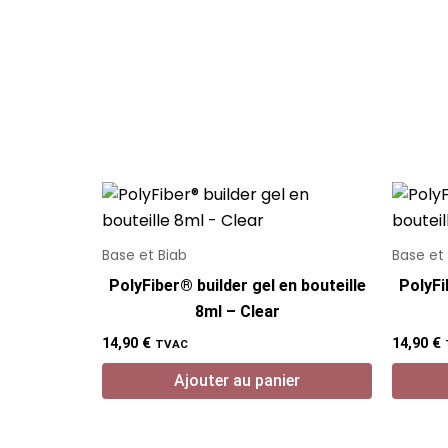
Base et Biab
Base et
PolyFiber® builder gel en bouteille
PolyFi
8ml – Clear
14,90
€
14,90
€
TVAC
Ajouter au panier