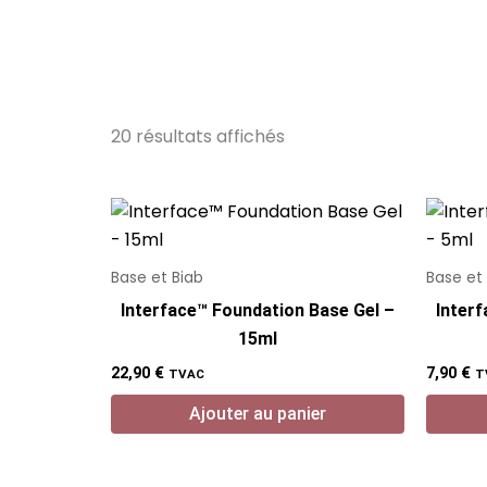
20 résultats affichés
Base et Biab
Base et
Interface™ Foundation Base Gel –
Inter
15ml
22,90
€
7,90
€
TVAC
T
Ajouter au panier