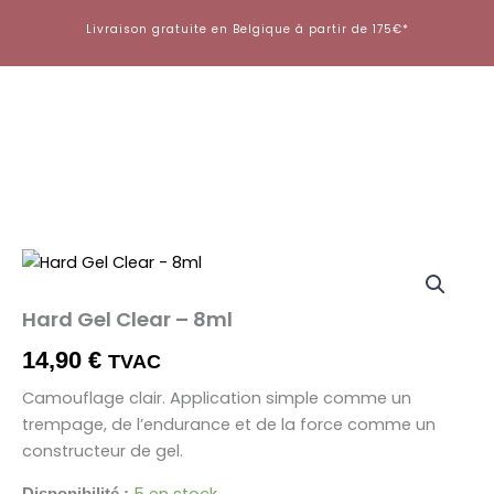
Aller
Livraison gratuite en Belgique à partir de 175€*
au
contenu
quantité
de
Hard
Hard Gel Clear – 8ml
Gel
Clear
14,90
€
TVAC
-
8ml
Camouflage clair. Application simple comme un
trempage, de l’endurance et de la force comme un
constructeur de gel.
5 en stock
Disponibilité :