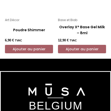
Art Décor
Base et Biab
Overlay X® Base Gel Milk
Poudre Shimmer
– 8ml
6,90
€
12,90
€
TVAC
TVAC
Ajouter au panier
Ajouter au panier
BELGIUM