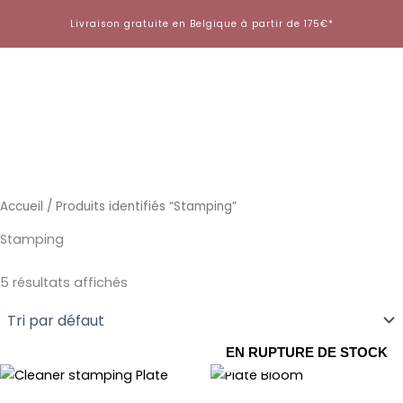
Aller
Livraison gratuite en Belgique à partir de 175€*
au
contenu
Accueil
/ Produits identifiés “Stamping”
Stamping
5 résultats affichés
EN RUPTURE DE STOCK