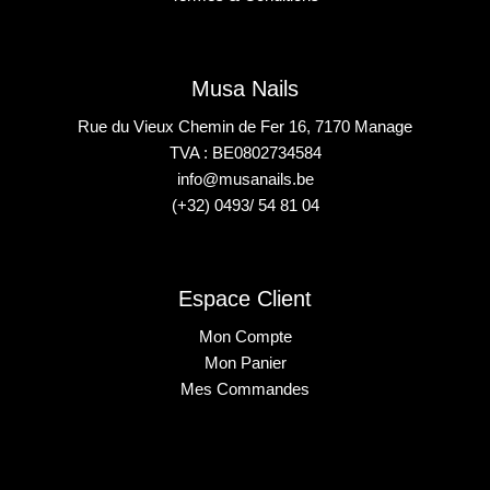
Musa Nails
Rue du Vieux Chemin de Fer 16, 7170 Manage
TVA : BE0802734584
info@musanails.be
(+32) 0493/ 54 81 04
Espace Client
Mon Compte
Mon Panier
Mes Commandes
2025 © Musa Nails - Tous droits réservés
Créé par Elha Digital Agency