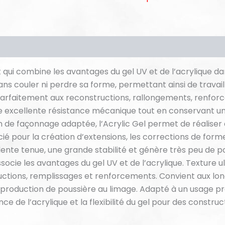
is (0)
t qui combine les avantages du gel UV et de l’acrylique d
 sans couler ni perdre sa forme, permettant ainsi de trava
 parfaitement aux reconstructions, rallongements, renfor
ne excellente résistance mécanique tout en conservant une 
ion de façonnage adaptée, l’Acrylic Gel permet de réalise
cié pour la création d’extensions, les corrections de for
ente tenue, une grande stabilité et génère très peu de pouss
Associe les avantages du gel UV et de l’acrylique. Texture
ructions, remplissages et renforcements. Convient aux l
le production de poussière au limage. Adapté à un usage pr
nce de l’acrylique et la flexibilité du gel pour des construc