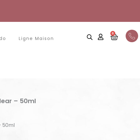
0
Panier
odo
Ligne Maison
Clear – 50ml
 – 50ml