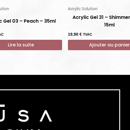
ution
Acrylic Solution
Acrylic Gel 31 – Shimmer
ic Gel 03 – Peach – 35ml
15ml
19,90
€
AC
TVAC
Lire la suite
Ajouter au panier