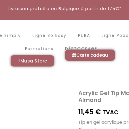
Livraison gratuite en Belgique à partir de 175€*
e Simply
Ligne So Easy
PURA
Ligne Podo
Formations
DÉSTOCKAGE
Carte cadeau
Musa Store
Acrylic Gel Tip 
quantité
de
Almond
Acrylic
Gel
11,45
€
TVAC
Tip
Master
Tip en gel acrylique p
Pro