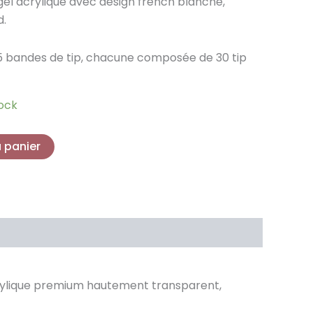
gel acrylique avec design french blanche,
d.
 bandes de tip, chacune composée de 30 tip
tock
u panier
acrylique premium hautement transparent,