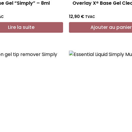
e Gel “Simply” – 8ml
Overlay X® Base Gel Cle
12,90
€
AC
TVAC
Lire la suite
Ajouter au panier