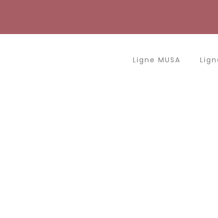
Aller
au
contenu
Ligne MUSA
Lign