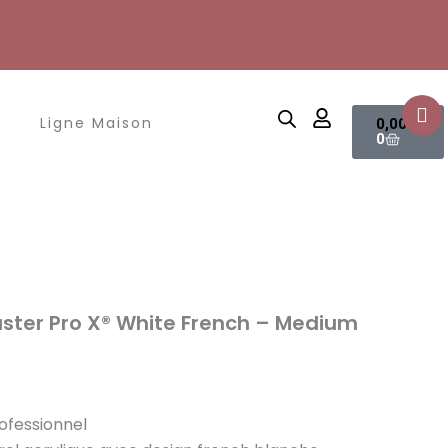
Panier
Ligne Maison
0,00
€
0
Master Pro X® White French – Medium
rofessionnel