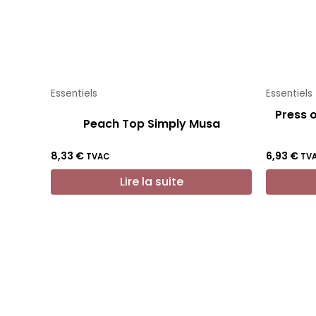
Essentiels
Essentiels
Press 
Peach Top Simply Musa
8,33
€
6,93
€
TVAC
TV
Lire la suite