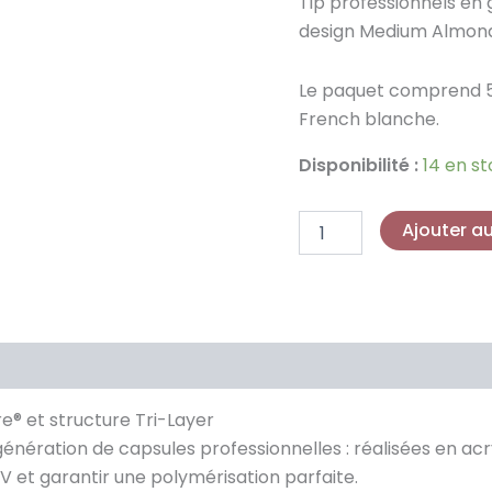
Tip professionnels en 
X®
design Medium Almon
White
French
-
Le paquet comprend 5
Medium
French blanche.
Almond
Disponibilité :
14 en s
Ajouter a
e® et structure Tri-Layer
 génération de capsules professionnelles : réalisées en 
 et garantir une polymérisation parfaite.