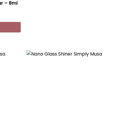
ar – 8ml