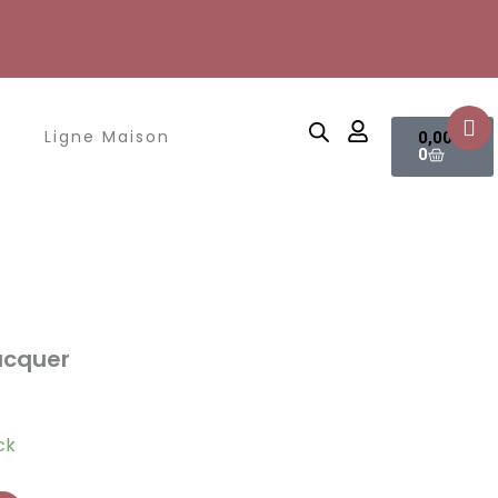
Panier
Ligne Maison
0,00
€
0
lacquer
ck