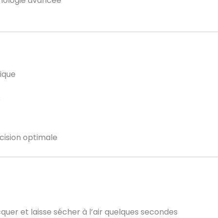
hnologie avancée
sique
e
écision optimale
quer et laisse sécher à l’air quelques secondes