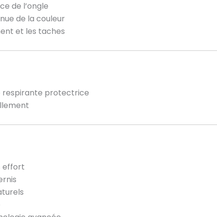
ce de l’ongle
nue de la couleur
ment et les taches
e respirante protectrice
illement
 effort
ernis
aturels
e