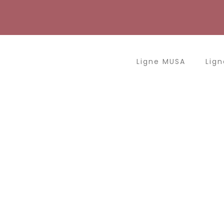
Aller
au
contenu
Ligne MUSA
Lign