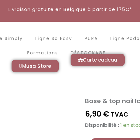
Livraison gratuite en Belgique à partir de 175€*
e Simply
Ligne So Easy
PURA
Ligne Podo
Formations
DÉSTOCKAGE
Carte cadeau
Musa Store
Base & top nail 
quantité
de
6,90
€
Base
TVAC
&
Disponibilité :
1 en sto
top
nail
lacquer