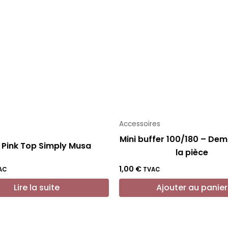
Accessoires
Mini buffer 100/180 – Demi
 Pink Top Simply Musa
la pièce
1,00
€
AC
TVAC
Lire la suite
Ajouter au panier