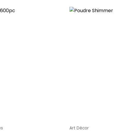
es
Art Décor