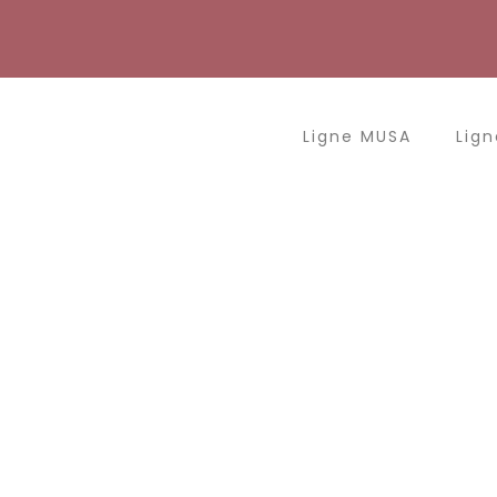
Aller
au
contenu
Ligne MUSA
Lign