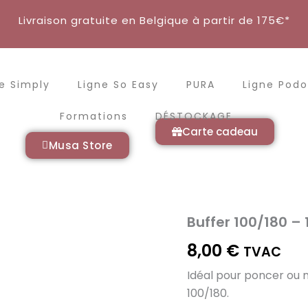
Livraison gratuite en Belgique à partir de 175€*
e Simply
Ligne So Easy
PURA
Ligne Podo
Formations
DÉSTOCKAGE
Carte cadeau
Musa Store
Buffer 100/180 – 
quantité
de
8,00
€
Buffer
TVAC
100/180
Idéal pour poncer ou m
-
10Pc
100/180.