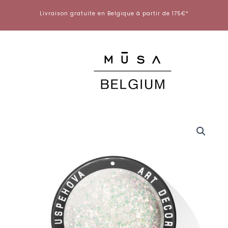
Aller
Livraison gratuite en Belgique à partir de 175€*
au
contenu
quantité
de
FLAKES
GLITTER
325
PURPLE
GOLD.