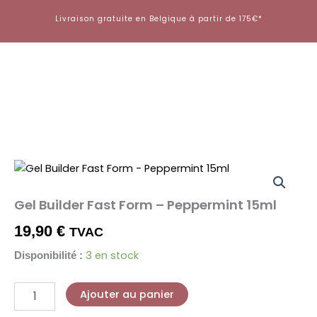
Aller
Livraison gratuite en Belgique à partir de 175€*
au
contenu
quantité
de
Gel
Gel Builder Fast Form – Peppermint 15ml
Builder
Fast
19,90
€
TVAC
Form
-
3 en stock
Disponibilité :
Peppermint
15ml
Ajouter au panier