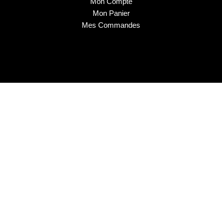
Mon Compte
Mon Panier
Mes Commandes
2025 © Musa Nails - Tous droits réservés
Créé par Elha Digital Agency