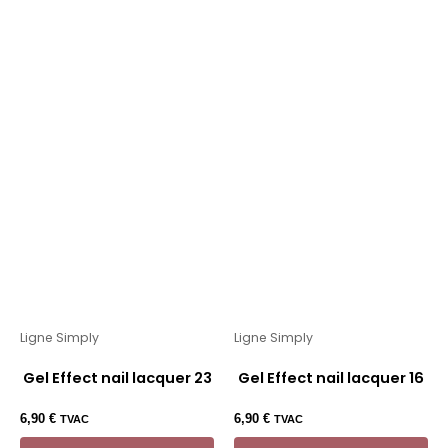
Ligne Simply
Ligne Simply
Gel Effect nail lacquer 23
Gel Effect nail lacquer 16
6,90
€
6,90
€
TVAC
TVAC