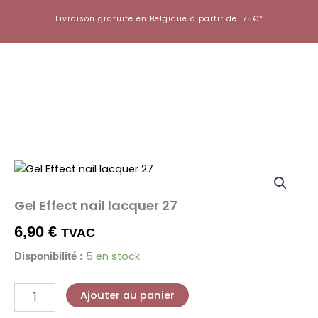
Aller
Livraison gratuite en Belgique à partir de 175€*
au
contenu
quantité
de
Gel
Gel Effect nail lacquer 27
Effect
nail
6,90
€
TVAC
lacquer
27
5 en stock
Disponibilité :
Ajouter au panier