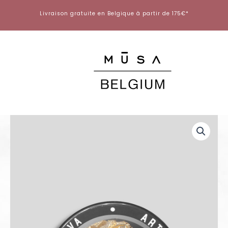
Aller
Livraison gratuite en Belgique à partir de 175€*
au
contenu
quantité
de
Gold
Leaf