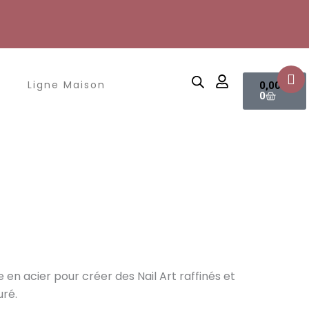
Panier
Ligne Maison
0,00
€
0
 en acier pour créer des Nail Art raffinés et
uré.