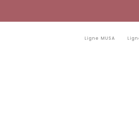
Aller
au
contenu
Ligne MUSA
Lign