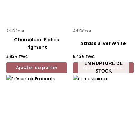
Art Décor
Art Décor
Chamaleon Flakes
Strass Silver White
Pigment
3,95
€
6,45
€
TVAC
TVAC
EN RUPTURE DE
Ajouter au panier
Ajouter au panier
STOCK