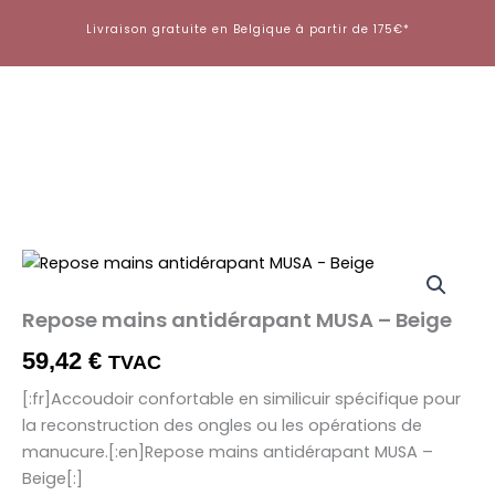
Aller
Livraison gratuite en Belgique à partir de 175€*
au
contenu
Repose mains antidérapant MUSA – Beige
59,42
€
TVAC
[:fr]Accoudoir confortable en similicuir spécifique pour
la reconstruction des ongles ou les opérations de
manucure.[:en]Repose mains antidérapant MUSA –
Beige[:]