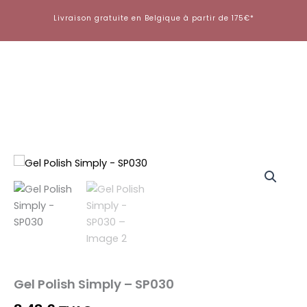
Aller
Livraison gratuite en Belgique à partir de 175€*
au
contenu
Gel Polish Simply – SP030