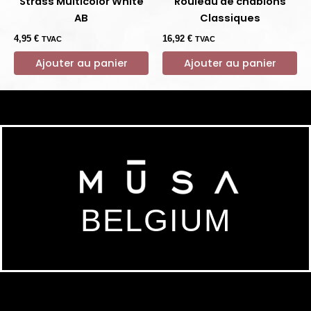
Strass Multicolor White
Rouleau de chablons
AB
Classiques
4,95
€
16,92
€
TVAC
TVAC
Ajouter au panier
Ajouter au panier
BELGIUM