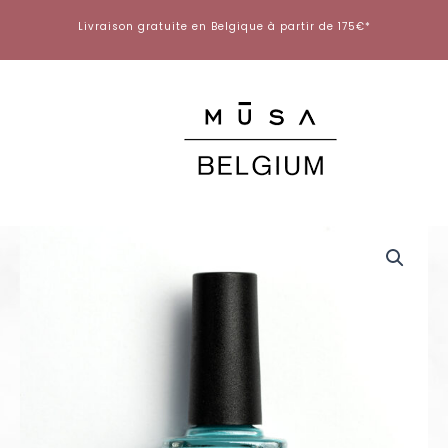
Aller
Livraison gratuite en Belgique à partir de 175€*
au
contenu
quantité
de
Stamp
&
WOW
31
-
10ml