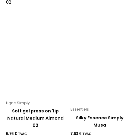
Ligne Simply
Essentiels
Soft gel press on Tip
Silky Essence Simply
Natural Medium Almond
Musa
02
6,76
€
7,63
€
TVAC
TVAC