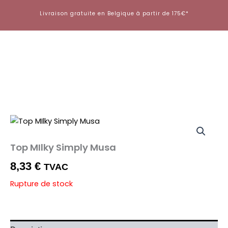
Aller
Livraison gratuite en Belgique à partir de 175€*
au
contenu
Top MIlky Simply Musa
8,33
€
TVAC
Rupture de stock