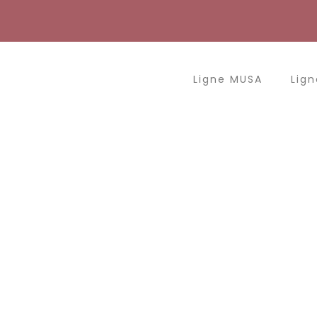
Aller
au
contenu
Ligne MUSA
Lign