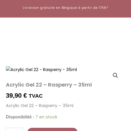
Aller
Livraison gratuite en Belgique à partir de 175€*
au
contenu
quantité
de
Acrylic
Acrylic Gel 22 – Rasperry – 35ml
Gel
22
39,90
€
TVAC
-
Rasperry
Acrylic Gel 22 – Rasperry – 35ml
-
35ml
7 en stock
Disponibilité :