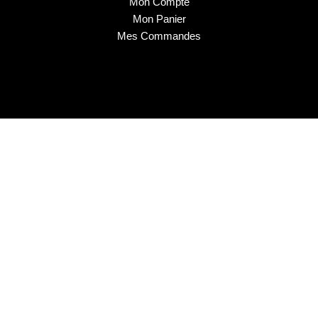
Mon Compte
Mon Panier
Mes Commandes
2025 © Musa Nails - Tous droits réservés
Créé par Elha Digital Agency