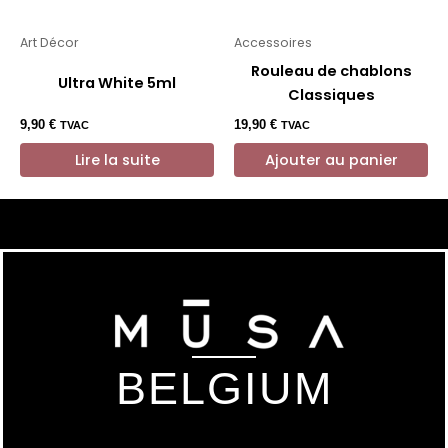
Art Décor
Accessoires
Rouleau de chablons
Ultra White 5ml
Classiques
9,90
€
19,90
€
TVAC
TVAC
Lire la suite
Ajouter au panier
BELGIUM