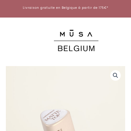
Aller
Livraison gratuite en Belgique à partir de 175€*
au
contenu
quantité
de
Chrome
Proof
-
Matte
Top
8ml