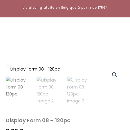
Aller
Livraison gratuite en Belgique à partir de 175€*
au
contenu
quantité
de
Display
Form
08
-
120pc
Display Form 08 – 120pc