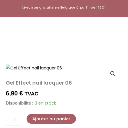
Aller
Livraison gratuite en Belgique à partir de 175€*
au
contenu
quantité
de
Gel
Gel Effect nail lacquer 06
Effect
nail
6,90
€
TVAC
lacquer
06
3 en stock
Disponibilité :
Ajouter au panier