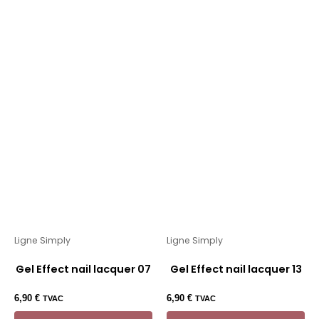
Ligne Simply
Ligne Simply
Gel Effect nail lacquer 07
Gel Effect nail lacquer 13
6,90
€
6,90
€
TVAC
TVAC