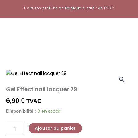
Aller
Livraison gratuite en Belgique à partir de 175€*
au
contenu
quantité
de
Gel
Gel Effect nail lacquer 29
Effect
nail
6,90
€
TVAC
lacquer
29
3 en stock
Disponibilité :
Ajouter au panier