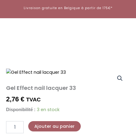
Aller
Livraison gratuite en Belgique à partir de 175€*
au
contenu
quantité
de
Gel
Gel Effect nail lacquer 33
Effect
nail
2,76
€
TVAC
lacquer
33
3 en stock
Disponibilité :
Ajouter au panier