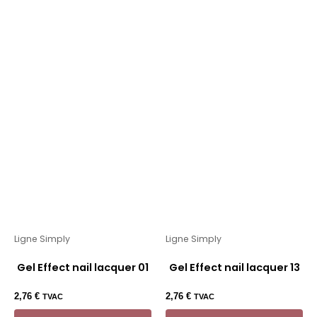
Ligne Simply
Ligne Simply
Gel Effect nail lacquer 01
Gel Effect nail lacquer 13
2,76
€
2,76
€
TVAC
TVAC