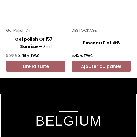
Gel Polish 7ml
DESTOCKAGE
Gel polish GP157 –
Pinceau Flat #8
Sunrise – 7ml
Le
Le
9,90
€
2,49
€
6,45
€
TVAC
TVAC
prix
prix
initial
Lire la suite
actuel
Ajouter au panier
était :
est :
9,90 €.
2,49 €.
BELGIUM