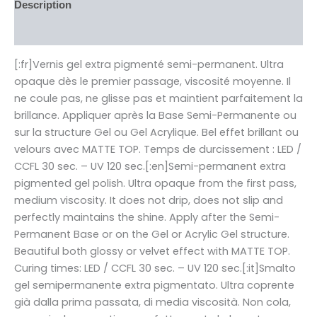
Description
Informations complémentaires
[:fr]Vernis gel extra pigmenté semi-permanent. Ultra
opaque dès le premier passage, viscosité moyenne. Il
ne coule pas, ne glisse pas et maintient parfaitement la
brillance. Appliquer après la Base Semi-Permanente ou
sur la structure Gel ou Gel Acrylique. Bel effet brillant ou
velours avec MATTE TOP. Temps de durcissement : LED /
CCFL 30 sec. – UV 120 sec.[:en]Semi-permanent extra
pigmented gel polish. Ultra opaque from the first pass,
medium viscosity. It does not drip, does not slip and
perfectly maintains the shine. Apply after the Semi-
Permanent Base or on the Gel or Acrylic Gel structure.
Beautiful both glossy or velvet effect with MATTE TOP.
Curing times: LED / CCFL 30 sec. – UV 120 sec.[:it]Smalto
gel semipermanente extra pigmentato. Ultra coprente
già dalla prima passata, di media viscosità. Non cola,