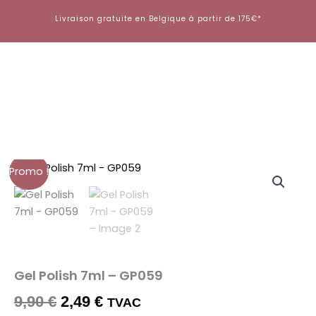
Aller
Livraison gratuite en Belgique à partir de 175€*
au
contenu
Promo !
Gel Polish 7ml – GP059
Le
Le
9,90
€
2,49
€
TVAC