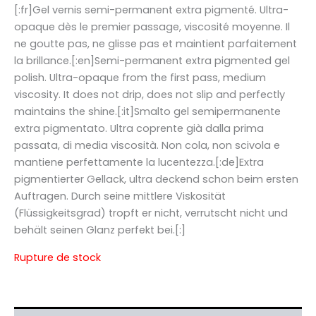
prix
prix
[:fr]Gel vernis semi-permanent extra pigmenté. Ultra-
opaque dès le premier passage, viscosité moyenne. Il
initial
actuel
ne goutte pas, ne glisse pas et maintient parfaitement
était :
est :
la brillance.[:en]Semi-permanent extra pigmented gel
polish. Ultra-opaque from the first pass, medium
9,90 €.
2,49 €.
viscosity. It does not drip, does not slip and perfectly
maintains the shine.[:it]Smalto gel semipermanente
extra pigmentato. Ultra coprente già dalla prima
passata, di media viscosità. Non cola, non scivola e
mantiene perfettamente la lucentezza.[:de]Extra
pigmentierter Gellack, ultra deckend schon beim ersten
Auftragen. Durch seine mittlere Viskosität
(Flüssigkeitsgrad) tropft er nicht, verrutscht nicht und
behält seinen Glanz perfekt bei.[:]
Rupture de stock