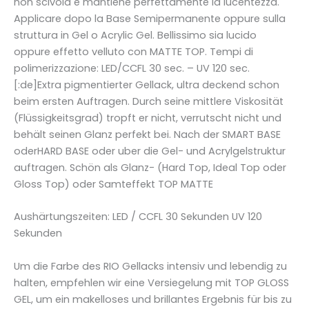
non scivola e mantiene perfettamente la lucentezza.
Applicare dopo la Base Semipermanente oppure sulla
struttura in Gel o Acrylic Gel. Bellissimo sia lucido
oppure effetto velluto con MATTE TOP. Tempi di
polimerizzazione: LED/CCFL 30 sec. – UV 120 sec.
[:de]Extra pigmentierter Gellack, ultra deckend schon
beim ersten Auftragen. Durch seine mittlere Viskosität
(Flüssigkeitsgrad) tropft er nicht, verrutscht nicht und
behält seinen Glanz perfekt bei. Nach der SMART BASE
oderHARD BASE oder uber die Gel- und Acrylgelstruktur
auftragen. Schön als Glanz- (Hard Top, Ideal Top oder
Gloss Top) oder Samteffekt TOP MATTE
Aushärtungszeiten: LED / CCFL 30 Sekunden UV 120
Sekunden
Um die Farbe des RIO Gellacks intensiv und lebendig zu
halten, empfehlen wir eine Versiegelung mit TOP GLOSS
GEL, um ein makelloses und brillantes Ergebnis für bis zu