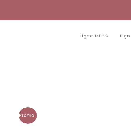
Aller
au
contenu
Ligne MUSA
Lign
Promo !