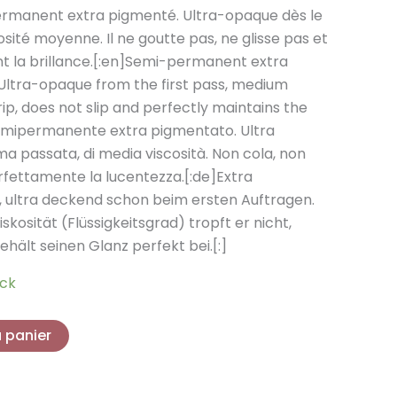
rix
permanent extra pigmenté. Ultra-opaque dès le
sité moyenne. Il ne goutte pas, ne glisse pas et
ctuel
t la brillance.[:en]Semi-permanent extra
st :
 Ultra-opaque from the first pass, medium
drip, does not slip and perfectly maintains the
,49 €.
 semipermanente extra pigmentato. Ultra
ma passata, di media viscosità. Non cola, non
rfettamente la lucentezza.[:de]Extra
, ultra deckend schon beim ersten Auftragen.
skosität (Flüssigkeitsgrad) tropft er nicht,
ehält seinen Glanz perfekt bei.[:]
ock
u panier