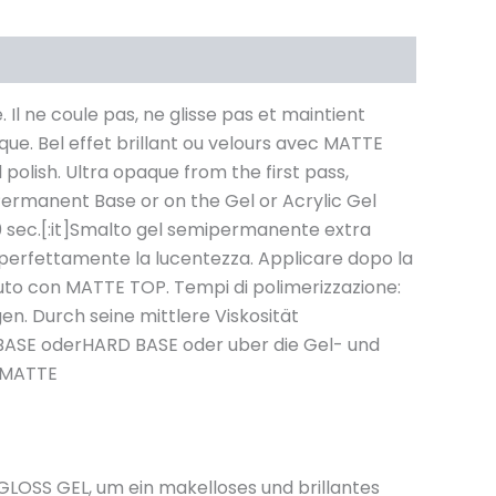
l ne coule pas, ne glisse pas et maintient
que. Bel effet brillant ou velours avec MATTE
olish. Ultra opaque from the first pass,
-Permanent Base or on the Gel or Acrylic Gel
20 sec.[:it]Smalto gel semipermanente extra
e perfettamente la lucentezza. Applicare dopo la
lluto con MATTE TOP. Tempi di polimerizzazione:
en. Durch seine mittlere Viskosität
T BASE oderHARD BASE oder uber die Gel- und
P MATTE
GLOSS GEL, um ein makelloses und brillantes