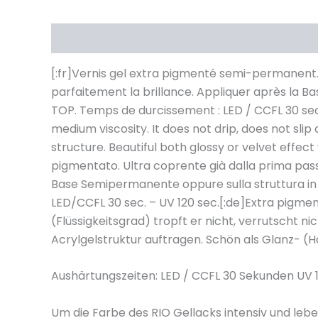
Description
[:fr]Vernis gel extra pigmenté semi-permanent. 
parfaitement la brillance. Appliquer après la B
TOP. Temps de durcissement : LED / CCFL 30 sec
medium viscosity. It does not drip, does not sli
structure. Beautiful both glossy or velvet effec
pigmentato. Ultra coprente già dalla prima pass
Base Semipermanente oppure sulla struttura in G
LED/CCFL 30 sec. – UV 120 sec.[:de]Extra pigmen
(Flüssigkeitsgrad) tropft er nicht, verrutscht 
Acrylgelstruktur auftragen. Schön als Glanz- 
Aushärtungszeiten: LED / CCFL 30 Sekunden UV
Um die Farbe des RIO Gellacks intensiv und lebe