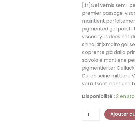
prix
p
[:fr]Gel vernis semi-
7ml
-
premier passage, visco
initial
a
GP062
maintient parfaitemen
était :
e
pigmented gel polish.
viscosity. It does not 
9,90 €.
2
shine.[:it]Smalto gel
coprente già dalla pri
scivola e mantiene pe
pigmentierter Gellack
Durch seine mittlere Vi
verrutscht nicht und b
Disponibilité :
2 en st
Ajouter a