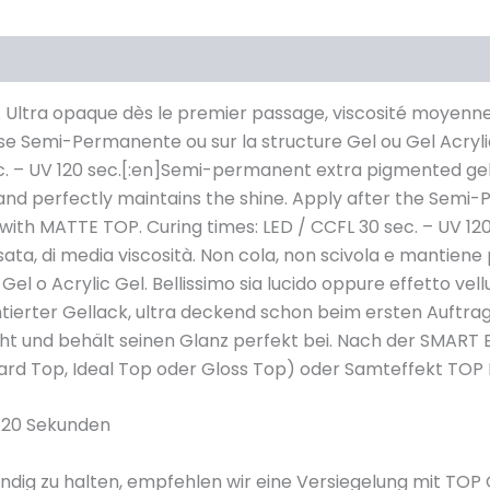
Ultra opaque dès le premier passage, viscosité moyenne. I
ase Semi-Permanente ou sur la structure Gel ou Gel Acryli
. – UV 120 sec.[:en]Semi-permanent extra pigmented gel p
p and perfectly maintains the shine. Apply after the Semi
t with MATTE TOP. Curing times: LED / CCFL 30 sec. – UV 1
ata, di media viscosità. Non cola, non scivola e mantien
el o Acrylic Gel. Bellissimo sia lucido oppure effetto ve
tierter Gellack, ultra deckend schon beim ersten Auftrag
nicht und behält seinen Glanz perfekt bei. Nach der SMAR
(Hard Top, Ideal Top oder Gloss Top) oder Samteffekt TO
 120 Sekunden
ndig zu halten, empfehlen wir eine Versiegelung mit TOP 