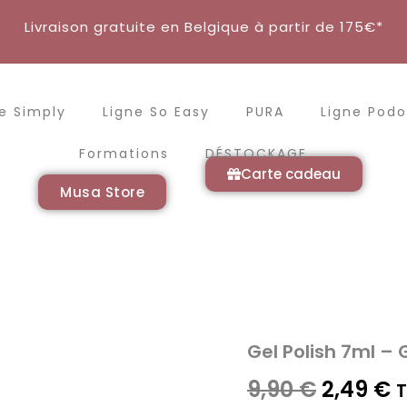
Livraison gratuite en Belgique à partir de 175€*
e Simply
Ligne So Easy
PURA
Ligne Podo
Formations
DÉSTOCKAGE
Carte cadeau
Musa Store
Gel Polish 7ml –
quantité
de
Le
L
9,90
€
2,49
€
Gel
Polish