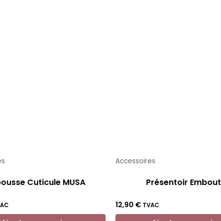
es
Accessoires
ousse Cuticule MUSA
Présentoir Embou
12,90
€
VAC
TVAC