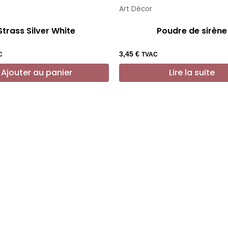
Art Décor
Strass Silver White
Poudre de sirène
3,45
€
C
TVAC
Ajouter au panier
Lire la suite