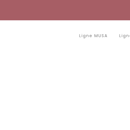
Aller
au
contenu
Ligne MUSA
Lign