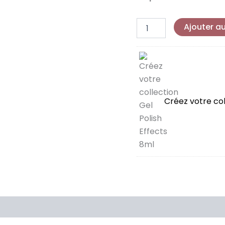
8ml
Ajouter a
Créez votre col
is (0)