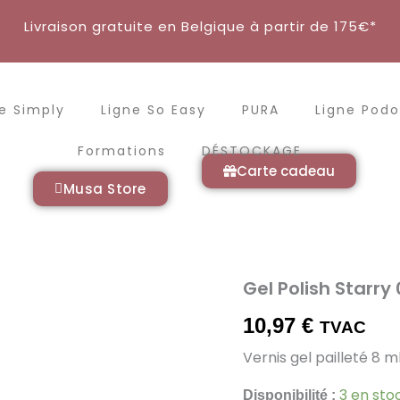
Livraison gratuite en Belgique à partir de 175€*
e Simply
Ligne So Easy
PURA
Ligne Podo
Formations
DÉSTOCKAGE
Carte cadeau
Musa Store
Gel Polish Starry
quantité
de
Gel
10,97
€
TVAC
Polish
Vernis gel pailleté 8 m
Starry
04
-
3 en sto
Disponibilité :