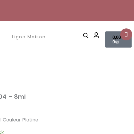
Panier
Ligne Maison
0,00
€
0
 04 – 8ml
l. Couleur Platine
ck