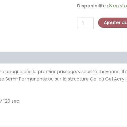
-
Disponibilité :
8 en st
était :
e
7ml
9,90 €.
2
Ajouter a
 opaque dès le premier passage, viscosité moyenne. Il ne
ase Semi-Permanente ou sur la structure Gel ou Gel Acryli
 120 sec.