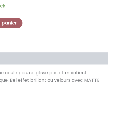
ock
st :
,49 €.
u panier
 coule pas, ne glisse pas et maintient
que. Bel effet brillant ou velours avec MATTE