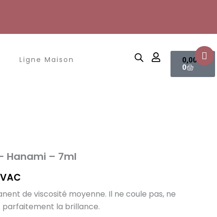
Panier
Ligne Maison
0,00
€
0
 – Hanami – 7ml
e
TVAC
rix
nent de viscosité moyenne. Il ne coule pas, ne
 parfaitement la brillance.
ctuel