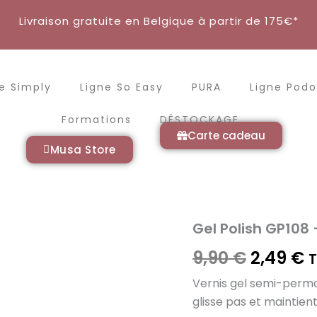
Livraison gratuite en Belgique à partir de 175€*
e Simply
Ligne So Easy
PURA
Ligne Podo
Formations
DÉSTOCKAGE
Carte cadeau
Musa Store
Gel Polish GP108
quantité
de
Le
L
9,90
€
2,49
€
Gel
Polish
prix
p
Vernis gel semi-perma
GP108
-
glisse pas et maintient
initial
a
Hanami