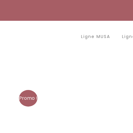
Aller
au
contenu
Ligne MUSA
Lign
Promo !