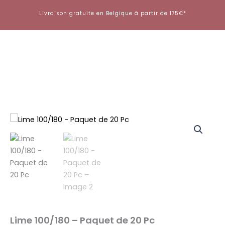
Aller
Livraison gratuite en Belgique à partir de 175€*
au
contenu
quantité
de
Lime
100/180
-
Paquet
de
20
Pc
Lime 100/180 – Paquet de 20 Pc