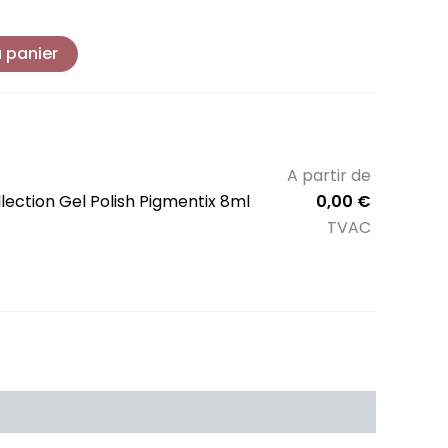
u panier
A partir de
lection Gel Polish Pigmentix 8ml
0,00
€
TVAC