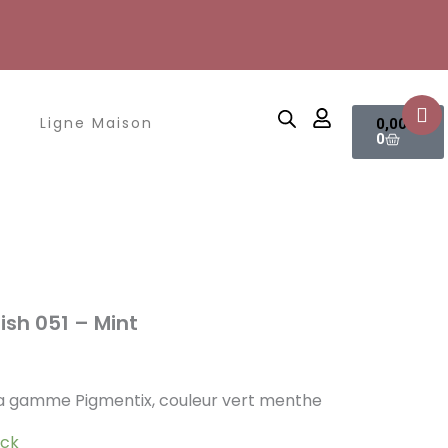
Panier
Ligne Maison
0,00
€
0
ish 051 – Mint
 la gamme Pigmentix, couleur vert menthe
ock