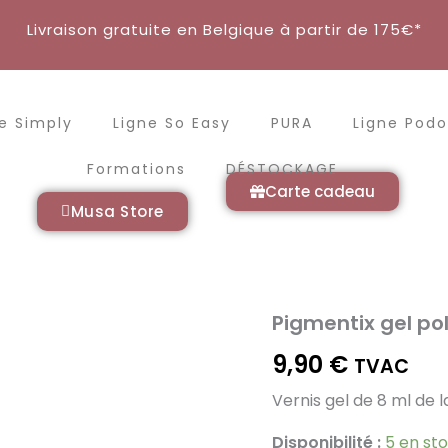
Livraison gratuite en Belgique à partir de 175€*
e Simply
Ligne So Easy
PURA
Ligne Podo
Formations
DÉSTOCKAGE
Carte cadeau
Musa Store
Pigmentix gel pol
quantité
de
9,90
€
Pigmentix
TVAC
gel
Vernis gel de 8 ml de
polish
051
-
Disponibilité :
5 en st