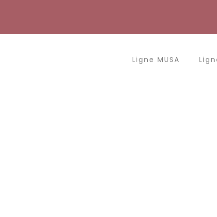
Aller
au
contenu
Ligne MUSA
Lign