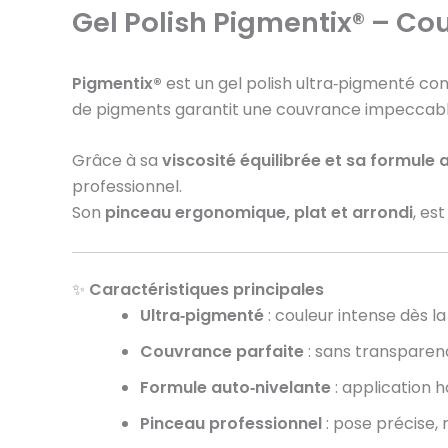
Gel Polish Pigmentix® – Co
Pigmentix®
est un gel polish ultra‑pigmenté co
de pigments garantit une couvrance impeccable, 
Grâce à sa
viscosité équilibrée et sa formule 
professionnel.
Son
pinceau ergonomique, plat et arrondi
, es
✨
Caractéristiques principales
Ultra‑pigmenté
: couleur intense dès l
Couvrance parfaite
: sans transparenc
Formule auto‑nivelante
: application 
Pinceau professionnel
: pose précise, 