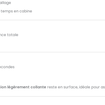
illage
e temps en cabine
nce totale
secondes
ion légèrement collante
reste en surface, idéale pour a