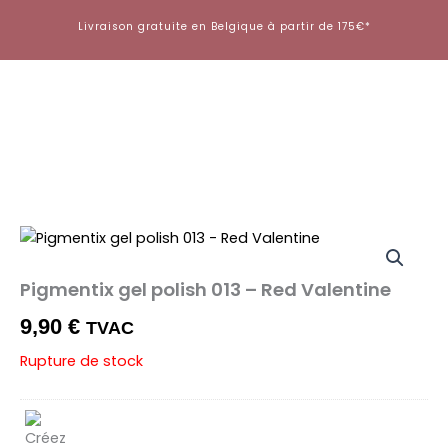
Aller
Livraison gratuite en Belgique à partir de 175€*
au
contenu
Pigmentix gel polish 013 – Red Valentine
9,90
€
TVAC
Rupture de stock