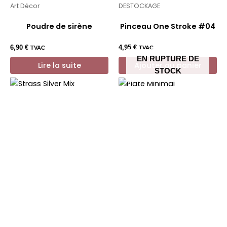
Art Décor
DESTOCKAGE
Poudre de sirène
Pinceau One Stroke #04
6,90
€
4,95
€
TVAC
TVAC
EN RUPTURE DE
Lire la suite
Ajouter au panier
STOCK