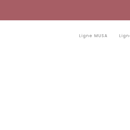
Aller
au
contenu
Ligne MUSA
Lign
Sur commande