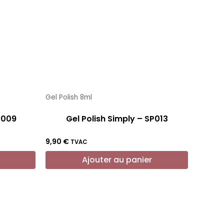
Gel Polish 8ml
P009
Gel Polish Simply – SP013
9,90
€
TVAC
Ajouter au panier