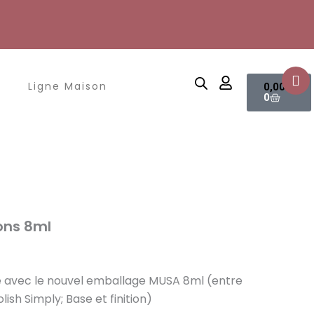
Panier
Ligne Maison
0,00
€
0
cons 8ml
e avec
le nouvel emballage MUSA 8ml (entre
lish Simply; Base et finition)