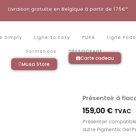
Livraison gratuite en Belgique à partir de 175€*
e Simply
Ligne So Easy
PURA
Ligne Podo
Formations
DÉSTOCKAGE
Carte cadeau
Musa Store
Présentoir à fla
quantité
de
159,00
€
Présentoir
TVAC
à
Présentoir compatibl
flacons
8ml
autre
Pigmentix; Gel Po