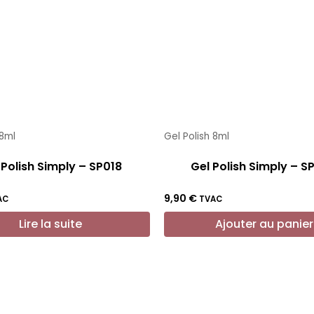
 8ml
Gel Polish 8ml
 Polish Simply – SP018
Gel Polish Simply – S
9,90
€
AC
TVAC
Lire la suite
Ajouter au panier