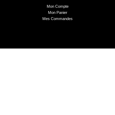
Mon Compte
Mon Panier
Mes Commandes
2025 © Musa Nails - Tous droits réservés
Créé par Elha Digital Agency