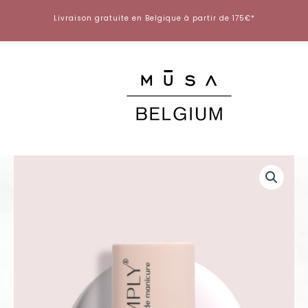
Aller
Livraison gratuite en Belgique à partir de 175€*
au
contenu
quantité
de
Gel
Polish
Simply
-
SP006