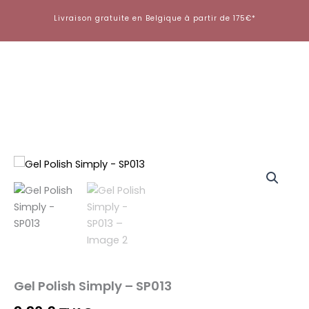
Aller
Livraison gratuite en Belgique à partir de 175€*
au
contenu
quantité
de
Gel
Polish
Simply
-
SP013
Gel Polish Simply – SP013