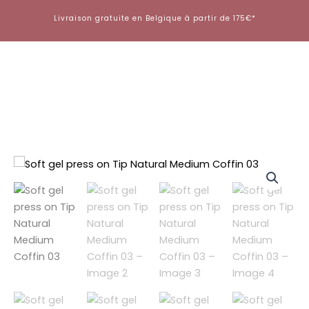
Aller
Livraison gratuite en Belgique à partir de 175€*
au
contenu
quantité
de
Soft
gel
press
on
Tip
Natural
Medium
Coffin
03