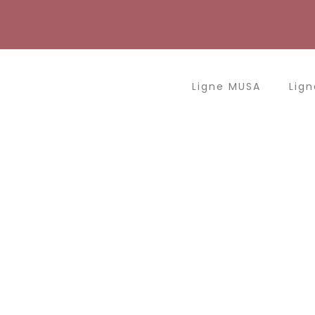
Aller
au
contenu
Ligne MUSA
Lign