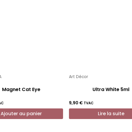
A
Art Décor
Magnet Cat Eye
Ultra White 5ml
9,90
€
AC
TVAC
Ajouter au panier
Lire la suite