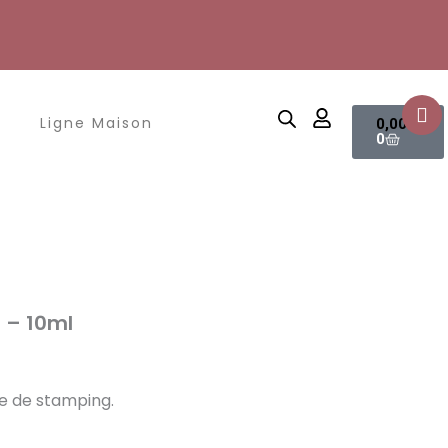
Panier
Ligne Maison
0,00
€
0
 – 10ml
ue de stamping.